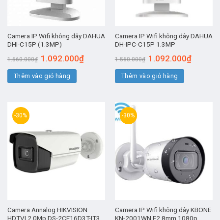
Camera IP Wifi không dây DAHUA
Camera IP Wifi không dây DAHUA
DHI-C15P (1.3MP)
DH-IPC-C15P 1.3MP
Giá
Giá
Giá
Giá
1.092.000
₫
1.092.000
₫
1.560.000
₫
1.560.000
₫
gốc
hiện
gốc
hiện
là:
tại
là:
tại
Thêm vào giỏ hàng
1.560.000₫.
là:
Thêm vào giỏ hàng
1.560.000₫.
là:
1.092.000₫.
1.092.00
-30%
-30%
Camera Annalog HIKVISION
Camera IP Wifi không dây KBONE
HDTVI 2.0Mp DS-2CE16D3T-IT3
KN-2001WN F2.8mm 1080p