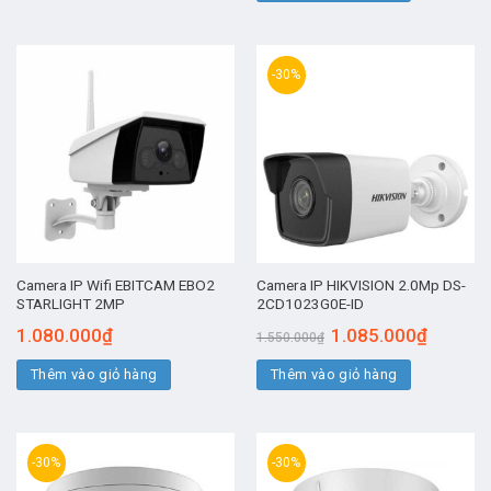
1.064.00
-30%
Camera IP Wifi EBITCAM EBO2
Camera IP HIKVISION 2.0Mp DS-
STARLIGHT 2MP
2CD1023G0E-ID
Giá
Giá
1.080.000
₫
1.085.000
₫
1.550.000
₫
gốc
hiện
là:
tại
Thêm vào giỏ hàng
Thêm vào giỏ hàng
1.550.000₫.
là:
1.085.00
-30%
-30%