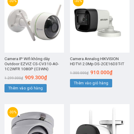
-30%
-30%
Camera IP Wifi không dây
Camera Annalog HIKVISION
Outdoor EZVIZ CS-CV310-A0-
HDTVI 2.0Mp DS-2CE16D3T-IT
1C2WFR 1080P (C3WN)
Giá
Giá
910.000
₫
1.300.000
₫
gốc
hiện
Giá
Giá
909.300
₫
1.299.000
₫
là:
tại
gốc
hiện
Thêm vào giỏ hàng
1.300.000₫.
là:
là:
tại
910.000₫.
Thêm vào giỏ hàng
1.299.000₫.
là:
909.300₫.
-30%