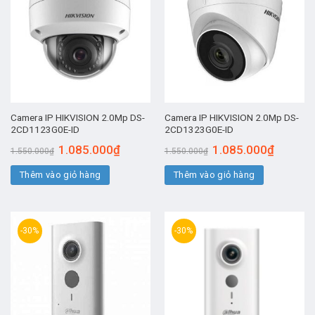
Camera IP HIKVISION 2.0Mp DS-
Camera IP HIKVISION 2.0Mp DS-
2CD1123G0E-ID
2CD1323G0E-ID
Giá
Giá
Giá
Giá
1.085.000
₫
1.085.000
₫
1.550.000
₫
1.550.000
₫
gốc
hiện
gốc
hiện
là:
tại
là:
tại
Thêm vào giỏ hàng
1.550.000₫.
là:
Thêm vào giỏ hàng
1.550.000₫.
là:
1.085.000₫.
1.085.00
-30%
-30%