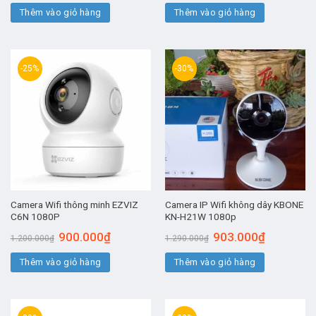
là:
tại
là:
tại
Thêm vào giỏ hàng
1.190.000₫.
là:
Thêm vào giỏ hàng
1.230.000₫.
là:
833.000₫.
861.000₫.
-25%
-30%
Camera Wifi thông minh EZVIZ
Camera IP Wifi không dây KBONE
C6N 1080P
KN-H21W 1080p
Giá
Giá
Giá
Giá
900.000
₫
903.000
₫
1.200.000
₫
1.290.000
₫
gốc
hiện
gốc
hiện
là:
tại
là:
tại
Thêm vào giỏ hàng
1.200.000₫.
là:
Thêm vào giỏ hàng
1.290.000₫.
là:
900.000₫.
903.000₫.