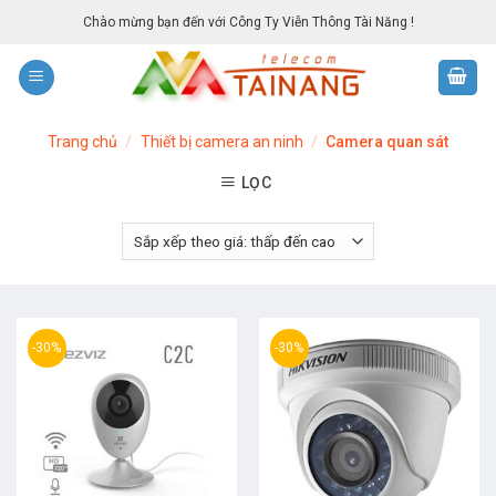
Skip
Chào mừng bạn đến với Công Ty Viễn Thông Tài Năng !
to
content
Trang chủ
/
Thiết bị camera an ninh
/
Camera quan sát
LỌC
-30%
-30%