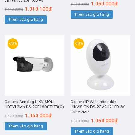
Giá
Giá
1.050.000
₫
1.500.000
₫
gốc
hiện
Giá
Giá
1.010.100
₫
1.443.000
₫
là:
tại
gốc
hiện
Thêm vào giỏ hàng
1.500.000₫.
là:
là:
tại
1.050.00
Thêm vào giỏ hàng
1.443.000₫.
là:
1.010.100₫.
-30%
-30%
Camera Annalog HIKVISION
Camera IP Wifi không dây
HDTVI 2Mp DS-2CE16D0T-IT3(C)
HIKVISION DS-2CV2U21FD-IW
Cube 2MP
Giá
Giá
1.064.000
₫
1.520.000
₫
gốc
hiện
Giá
Giá
1.064.000
₫
1.520.000
₫
là:
tại
gốc
hiện
Thêm vào giỏ hàng
1.520.000₫.
là:
là:
tại
1.064.000₫.
Thêm vào giỏ hàng
1.520.000₫.
là: