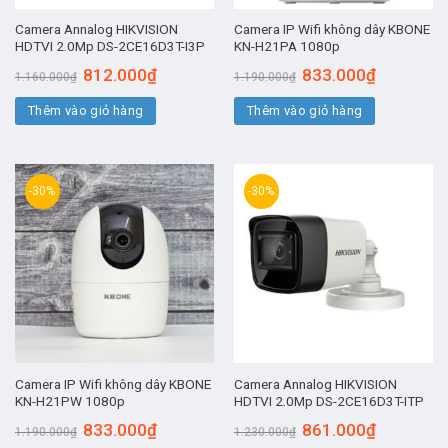
Camera Annalog HIKVISION
Camera IP Wifi không dây KBONE
HDTVI 2.0Mp DS-2CE16D3T-I3P
KN-H21PA 1080p
Giá
Giá
Giá
Giá
812.000
₫
833.000
₫
1.160.000
₫
1.190.000
₫
gốc
hiện
gốc
hiện
là:
tại
là:
tại
Thêm vào giỏ hàng
1.160.000₫.
là:
Thêm vào giỏ hàng
1.190.000₫.
là:
812.000₫.
833.000₫.
-30%
-30%
Camera IP Wifi không dây KBONE
Camera Annalog HIKVISION
KN-H21PW 1080p
HDTVI 2.0Mp DS-2CE16D3T-ITP
Giá
Giá
Giá
Giá
833.000
₫
861.000
₫
1.190.000
₫
1.230.000
₫
gốc
hiện
gốc
hiện