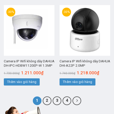
-30%
-30%
Camera IP Wifi không dây DAHUA
Camera IP Wifi không dây DAHUA
DH-IPC-HDBW1120EP-W 1.3MP
DHI-A22P 2.0MP
Giá
Giá
Giá
Giá
1.211.000
₫
1.218.000
₫
1.730.000
₫
1.740.000
₫
gốc
hiện
gốc
hiện
là:
tại
là:
tại
Thêm vào giỏ hàng
1.730.000₫.
là:
Thêm vào giỏ hàng
1.740.000₫.
là:
1.211.000₫.
1.218.00
1
2
3
4