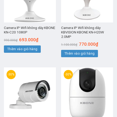
Camera IP Wifi không dây KBONE
Camera IP Wifi không dây
KN-C20 1080P
KBVISION KBONE KN-H20W
2.0MP
Giá
Giá
693.000
₫
990.000
₫
gốc
hiện
Giá
Giá
770.000
₫
1.100.000
₫
là:
tại
gốc
hiện
Thêm vào giỏ hàng
990.000₫.
là:
là:
tại
693.000₫.
Thêm vào giỏ hàng
1.100.000₫.
là:
770.000₫.
-30%
-30%