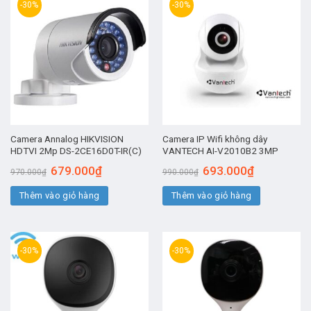
-30%
-30%
Camera Annalog HIKVISION
Camera IP Wifi không dây
HDTVI 2Mp DS-2CE16D0T-IR(C)
VANTECH AI-V2010B2 3MP
Giá
Giá
Giá
Giá
679.000
₫
693.000
₫
970.000
₫
990.000
₫
gốc
hiện
gốc
hiện
là:
tại
là:
tại
Thêm vào giỏ hàng
970.000₫.
là:
Thêm vào giỏ hàng
990.000₫.
là:
679.000₫.
693.000₫.
-30%
-30%