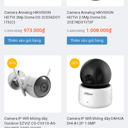
Camera Annalog HIKVISION
Camera Annalog HIKVISION
HDTVI 2Mp Dome DS-2CE56D0T-
HDTVI 2.0Mp Dome DS-
IT3(C)
2CE78D3T-IT3F
Giá
Giá
Giá
Giá
973.000
₫
1.008.000
₫
1.390.000
₫
1.440.000
₫
gốc
hiện
gốc
hiện
là:
tại
là:
tại
Thêm vào giỏ hàng
1.390.000₫.
là:
Thêm vào giỏ hàng
1.440.000₫.
là:
973.000₫.
1.008.00
-30%
-30%
Camera IP Wifi không dây
Camera IP Wifi không dây DAHUA
Outdoor EZVIZ CS-CV310-A0-
DHI-A12P 1.0MP
3B1WFR 720P (C3W)