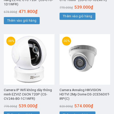
1D1WFR)
Giá
Giá
539.000
₫
770.000
₫
gốc
hiện
Giá
Giá
471.800
₫
674.000
₫
là:
tại
gốc
hiện
Thêm vào giỏ hàng
770.000₫.
là:
là:
tại
539.000₫.
Thêm vào giỏ hàng
674.000₫.
là:
471.800₫.
-30%
-30%
Camera IP Wifi không dây thông
Camera Annalog HIKVISION
minh EZVIZ C6CN 720P (CS-
HDTVI 2Mp Dome DS-2CE56D0T-
CV246-B0-1C1WFR)
IRP(C)
Giá
Giá
Giá
Giá
539.000
₫
574.000
₫
770.000
₫
820.000
₫
gốc
hiện
gốc
hiện
là:
tại
là:
tại