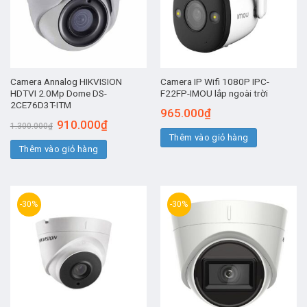
Camera Annalog HIKVISION
Camera IP Wifi 1080P IPC-
HDTVI 2.0Mp Dome DS-
F22FP-IMOU lắp ngoài trời
2CE76D3T-ITM
965.000
₫
Giá
Giá
910.000
₫
1.300.000
₫
gốc
hiện
Thêm vào giỏ hàng
là:
tại
Thêm vào giỏ hàng
1.300.000₫.
là:
910.000₫.
-30%
-30%