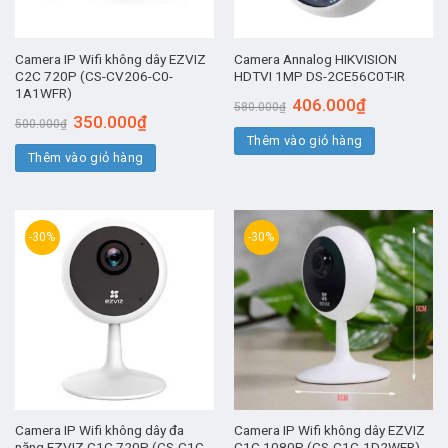
Camera IP Wifi không dây EZVIZ
Camera Annalog HIKVISION
C2C 720P (CS-CV206-C0-
HDTVI 1MP DS-2CE56C0T-IR
1A1WFR)
Giá
Giá
406.000
₫
580.000
₫
gốc
hiện
Giá
Giá
350.000
₫
500.000
₫
là:
tại
gốc
hiện
Thêm vào giỏ hàng
580.000₫.
là:
là:
tại
406.000₫.
Thêm vào giỏ hàng
500.000₫.
là:
350.000₫.
-30%
-30%
Camera IP Wifi không dây đa
Camera IP Wifi không dây EZVIZ
năng EZVIZ C1C 720P (CS-C1C-
C1C 1080P (CS-C1C-1D2WFR)