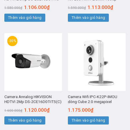
Giá
Giá
Giá
Giá
1.106.000
₫
1.113.000
₫
1.580.000
₫
1.590.000
₫
gốc
hiện
gốc
hiện
là:
tại
là:
tại
Thêm vào giỏ hàng
1.580.000₫.
là:
Thêm vào giỏ hàng
1.590.000₫.
là:
1.106.000₫.
1.113.00
-30%
Camera Annalog HIKVISION
Camera Wifi IPC-K22P-IMOU
HDTVI 2Mp DS-2CE16D0T-IT5(C)
dòng Cube 2.0 megapixel
Giá
Giá
1.120.000
₫
1.175.000
₫
1.600.000
₫
gốc
hiện
là:
tại
Thêm vào giỏ hàng
1.600.000₫.
là:
Thêm vào giỏ hàng
1.120.000₫.