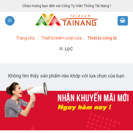
Skip
Chào mừng bạn đến với Công Ty Viễn Thông Tài Năng !
to
content
Trang chủ
/
Thiết bị kiểm soát cửa
/
Thiết bị cổng từ
LỌC
Không tìm thấy sản phẩm nào khớp với lựa chọn của bạn.