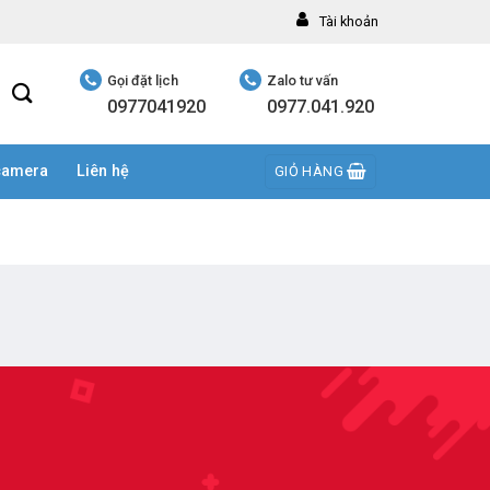
Tài khoản
Gọi đặt lịch
Zalo tư vấn
0977041920
0977.041.920
camera
Liên hệ
GIỎ HÀNG