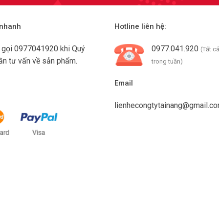
 nhanh
Hotline liên hệ:
g gọi
0977041920
khi Quý
0977.041.920
(Tất c
ần tư vấn về sản phẩm.
trong tuần)
Email
lienhecongtytainang@gmail.c