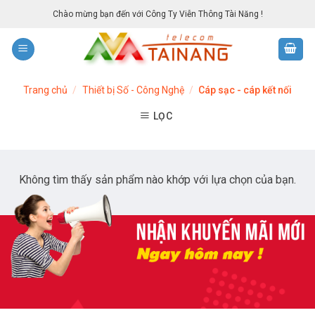
Skip
Chào mừng bạn đến với Công Ty Viễn Thông Tài Năng !
to
content
Trang chủ
/
Thiết bị Số - Công Nghệ
/
Cáp sạc - cáp kết nối
LỌC
Không tìm thấy sản phẩm nào khớp với lựa chọn của bạn.