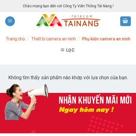
Skip
Chào mừng bạn đến với Công Ty Viễn Thông Tài Năng !
to
content
Trang chủ
/
Thiết bị camera an ninh
/
Phụ kiện camera an ninh
LỌC
Không tìm thấy sản phẩm nào khớp với lựa chọn của bạn.