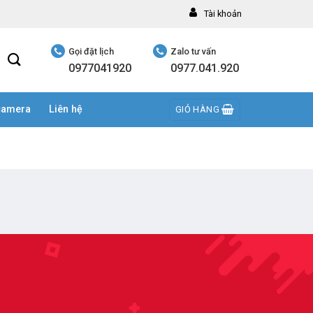
Tài khoản
Gọi đặt lịch
Zalo tư vấn
0977041920
0977.041.920
camera
Liên hệ
GIỎ HÀNG