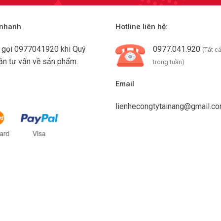
 nhanh
Hotline liên hệ:
g gọi
0977041920
khi Quý
0977.041.920
(Tất c
ần tư vấn về sản phẩm.
trong tuần)
Email
lienhecongtytainang@gmail.c